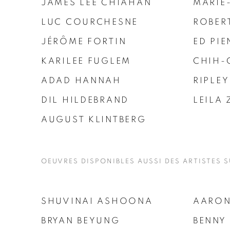
JAMES LEE CHIAHAN
MARIE
LUC COURCHESNE
ROBER
JÉRÔME FORTIN
ED PIE
KARILEE FUGLEM
CHIH-
ADAD HANNAH
RIPLEY
DIL HILDEBRAND
LEILA 
AUGUST KLINTBERG
OEUVRES DISPONIBLES AUSSI DES ARTISTES S
SHUVINAI ASHOONA
AARON
BRYAN BEYUNG
BENNY