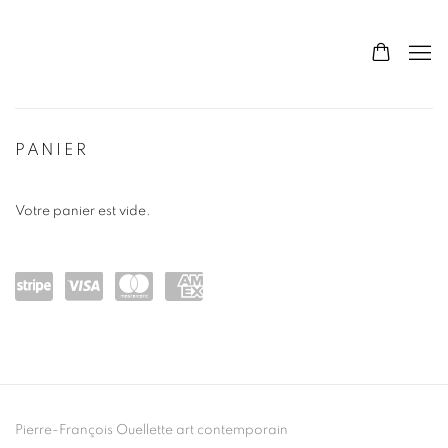
BOUTIQUE
PANIER
Votre panier est vide.
Powe
visa
maste
amex
red
rcard
by
Stripe
Pierre-François Ouellette art contemporain