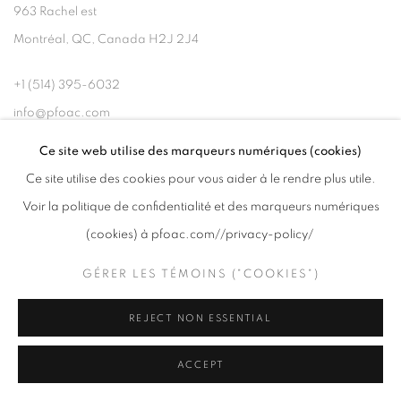
963 Rachel est
Montréal, QC, Canada H2J 2J4
+1 (514) 395-6032
info@pfoac.com
Ce site web utilise des marqueurs numériques (cookies)
Ce site utilise des cookies pour vous aider à le rendre plus utile.
Voir la politique de confidentialité et des marqueurs numériques
(cookies) à pfoac.com//privacy-policy/
PRIVACY POLICY
GÉRER LES TÉMOINS ("COOKIES")
GÉRER LES TÉMOINS ("COOKIES")
COPYRIGHT © 2020 PFOAC
SITE BY ARTLOGIC
REJECT NON ESSENTIAL
ACCEPT