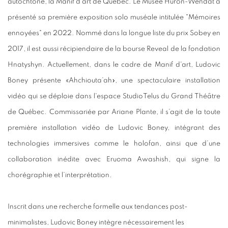
autochtone, la Manif d'art de Québec. Le Musée Huron-Wendat a
présenté sa première exposition solo muséale intitulée "Mémoires
ennoyées" en 2022. Nommé dans la longue liste du prix Sobey en
2017, il est aussi récipiendaire de la bourse Reveal de la fondation
Hnatyshyn. Actuellement, dans le cadre de Manif d'art, Ludovic
Boney présente
«Ahchiouta’ah», une spectaculaire installation
vidéo qui se déploie dans l'espace StudioTelus du Grand Théâtre
de Québec. Commissariée par Ariane Plante, il s’agit de la toute
première installation vidéo de Ludovic Boney, intégrant des
technologies immersives comme le holofan, ainsi que d’une
collaboration inédite avec Eruoma Awashish, qui signe la
chorégraphie et l’interprétation.
Inscrit dans une recherche formelle aux tendances post-
minimalistes, Ludovic Boney intègre nécessairement les