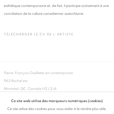
esthétique contemporaine et, de fait, il participe activement à une
conciliation de la culture canadienne-autochtone.
TÉLÉCHARGER LE CV DE L'ARTISTE
(PDF, OPENS IN A NEW TAB.)
Pierre-François Ouellette art contemporain
963 Rachel est
Montréal, QC, Canada H2J 2J4
Ce site web utilise des marqueurs numériques (cookies)
+1 (514) 395-6032
Ce site utilise des cookies pour vous aider à le rendre plus utile.
info@pfoac.com