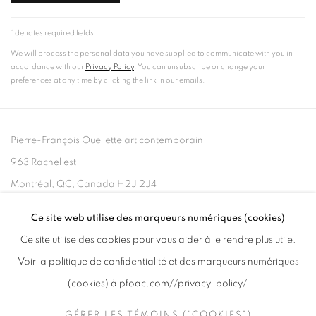
* denotes required fields
We will process the personal data you have supplied to communicate with you in
accordance with our
Privacy Policy
. You can unsubscribe or change your
preferences at any time by clicking the link in our emails.
Pierre-François Ouellette art contemporain
963 Rachel est
Montréal, QC, Canada H2J 2J4
Ce site web utilise des marqueurs numériques (cookies)
+1 (514) 395-6032
Ce site utilise des cookies pour vous aider à le rendre plus utile.
info@pfoac.com
Voir la politique de confidentialité et des marqueurs numériques
(cookies) à pfoac.com//privacy-policy/
GÉRER LES TÉMOINS ("COOKIES")