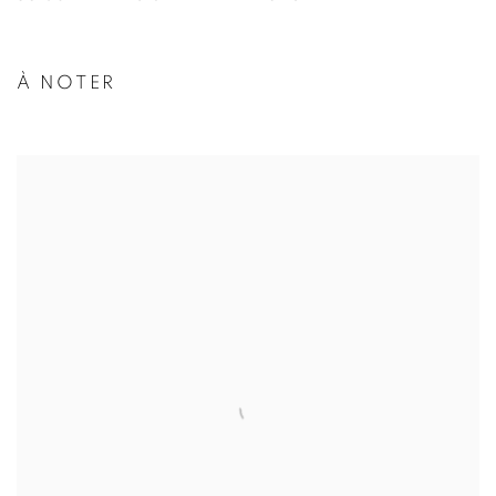
Image of La périphérie des choses
À NOTER