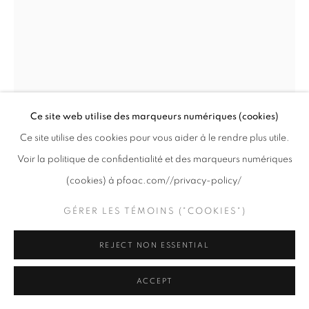
PRIVACY POLICY
GÉRER LES TÉMOINS ("COOKIES")
COPYRIGHT © 2020 PFOAC
SITE BY ARTLOGIC
Ce site web utilise des marqueurs numériques (cookies)
Ce site utilise des cookies pour vous aider à le rendre plus utile.
Voir la politique de confidentialité et des marqueurs numériques
(cookies) à pfoac.com//privacy-policy/
JAMES LEE CHIAHAN
GÉRER LES TÉMOINS ("COOKIES")
CEREMONY (STUDY)
,
2025
REJECT NON ESSENTIAL
Huile sur polymère / Oil on polymer
ACCEPT
3 3/4 x 2 1/2 "
9.5 x 6.3 cm