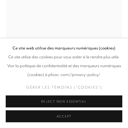
PRIVACY POLICY
GÉRER LES TÉMOINS ("COOKIES")
COPYRIGHT © 2020 PFOAC
SITE BY ARTLOGIC
Ce site web utilise des marqueurs numériques (cookies)
Ce site utilise des cookies pour vous aider à le rendre plus utile.
Voir la politique de confidentialité et des marqueurs numériques
JAMES LEE CHIAHAN
(cookies) à pfoac.com//privacy-policy/
CUCUMBERSOME
,
2025
GÉRER LES TÉMOINS ("COOKIES")
Huile sur toile / Oil on canvas
16 x 12 "
REJECT NON ESSENTIAL
40.6 x 30.5 cm
ACCEPT
« Ma mère et moi avons fait un voyage dans les Rocheuses