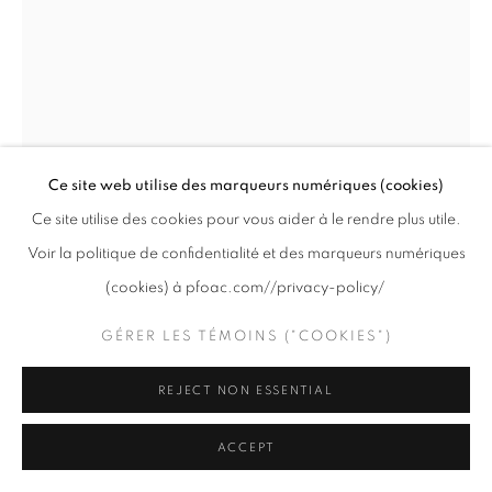
PRIVACY POLICY
GÉRER LES TÉMOINS ("COOKIES")
COPYRIGHT © 2020 PFOAC
SITE BY ARTLOGIC
Ce site web utilise des marqueurs numériques (cookies)
Ce site utilise des cookies pour vous aider à le rendre plus utile.
Voir la politique de confidentialité et des marqueurs numériques
JAMES LEE CHIAHAN
(cookies) à pfoac.com//privacy-policy/
CEREMONY
,
2025
GÉRER LES TÉMOINS ("COOKIES")
Huile sur toile / Oil on canvas
24 x 18 "
REJECT NON ESSENTIAL
61 x 45.7 cm
ACCEPT
$ 6,000