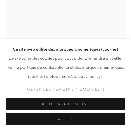
info@pfoac.com
PRIVACY POLICY
GÉRER LES TÉMOINS ("COOKIES")
Ce site web utilise des marqueurs numériques (cookies)
COPYRIGHT © 2020 PFOAC
SITE BY ARTLOGIC
LUC COURCHESNE
Ce site utilise des cookies pour vous aider à le rendre plus utile.
Voir la politique de confidentialité et des marqueurs numériques
GRADATEUR DE RÉALITÉ (DOUBLE) / REALITY
(cookies) à pfoac.com//privacy-policy/
DIMMER (DOUBLE)
,
2022
GÉRER LES TÉMOINS ("COOKIES")
Ed. 7
REJECT NON ESSENTIAL
Copyright The Artist
DEMANDE DE RENSEIGNEMENTS
ACCEPT
PLUS D'IMAGES