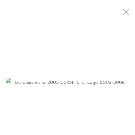
LUC COURCHESNE
PRÉSENTATION
ŒUVRES
VIDÉO
BIOGRAPHIE
EXPOSITIONS
ACTUALITÉS
FOIRES
CV
SITE WEB DE L’ARTISTE
SÉRIES
Pierre-François Ouellette art contemporain
963 Rachel est
Montréal, QC, Canada H2J 2J4
+1 (514) 395-6032