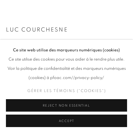
info@pfoac.com
LUC COURCHESNE
2005/06/24-16, CHICAGO
,
2003-2006
PRIVACY POLICY
GÉRER LES TÉMOINS ("COOKIES")
Ce site web utilise des marqueurs numériques (cookies)
COPYRIGHT © 2020 PFOAC
SITE BY ARTLOGIC
Impression numérique Duratran montée sous plexi avec
Ce site utilise des cookies pour vous aider à le rendre plus utile.
laminage mince, dispositif rotatif, ampoule fluorescente et
Voir la politique de confidentialité et des marqueurs numériques
transformateur / Duratran digital print mounted under plexi with
(cookies) à pfoac.com//privacy-policy/
lean lamination, rotational device, fluorescent bulb and
transformer
GÉRER LES TÉMOINS ("COOKIES")
24 x 24 in
60.98 x 60.98 cm
REJECT NON ESSENTIAL
(diam)
Ed. 5
ACCEPT
Séries:
Series Rétro-Éclairées