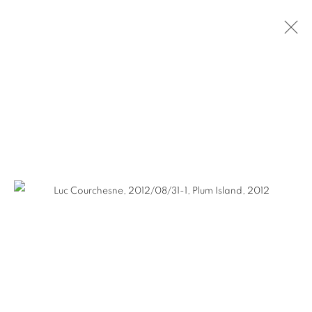
LUC COURCHESNE
PRÉSENTATION
ŒUVRES
VIDÉO
BIOGRAPHIE
EXPOSITIONS
ACTUALITÉS
FOIRES
CV
SITE WEB DE L’ARTISTE
SÉRIES
Pierre-François Ouellette art contemporain
963 Rachel est
Montréal, QC, Canada H2J 2J4
+1 (514) 395-6032