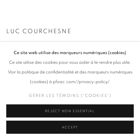
info@pfoac.com
LUC COURCHESNE
2012/08/31-1, PLUM ISLAND
,
2012
PRIVACY POLICY
GÉRER LES TÉMOINS ("COOKIES")
Ce site web utilise des marqueurs numériques (cookies)
COPYRIGHT © 2020 PFOAC
SITE BY ARTLOGIC
Impression numérique sur papier archive, disques acrylique
Ce site utilise des cookies pour vous aider à le rendre plus utile.
translucide et dispositif rotatif / Digital print on archival paper,
Voir la politique de confidentialité et des marqueurs numériques
translucent acrylic discs and rotary device
(cookies) à pfoac.com//privacy-policy/
10 x 10 in
25.4 x 25.4 cm
GÉRER LES TÉMOINS ("COOKIES")
(diam)
Ed. 3
REJECT NON ESSENTIAL
Séries:
Series 10"
ACCEPT
© Luc Courchesne