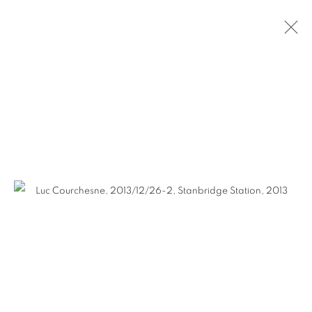
LUC COURCHESNE
PRÉSENTATION
ŒUVRES
VIDÉO
BIOGRAPHIE
EXPOSITIONS
ACTUALITÉS
FOIRES
CV
SITE WEB DE L’ARTISTE
SÉRIES
Pierre-François Ouellette art contemporain
963 Rachel est
Montréal, QC, Canada H2J 2J4
+1 (514) 395-6032