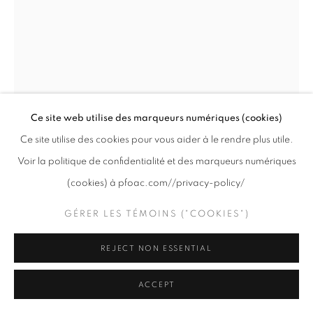
PRIVACY POLICY
GÉRER LES TÉMOINS ("COOKIES")
COPYRIGHT © 2020 PFOAC
SITE BY ARTLOGIC
Ce site web utilise des marqueurs numériques (cookies)
Ce site utilise des cookies pour vous aider à le rendre plus utile.
BRYAN BEYUNG
Voir la politique de confidentialité et des marqueurs numériques
KK
,
2025
(cookies) à pfoac.com//privacy-policy/
Huile sur panneau de bois / Oil on wooden panel
GÉRER LES TÉMOINS ("COOKIES")
14 x 11 "
35.6 x 27.9 cm
REJECT NON ESSENTIAL
ACCEPT
« KK représente le portrait de Tuy Sobil, fondateur de Tiny
Toones, en écho aux déportations de réfugiés cambodgiens