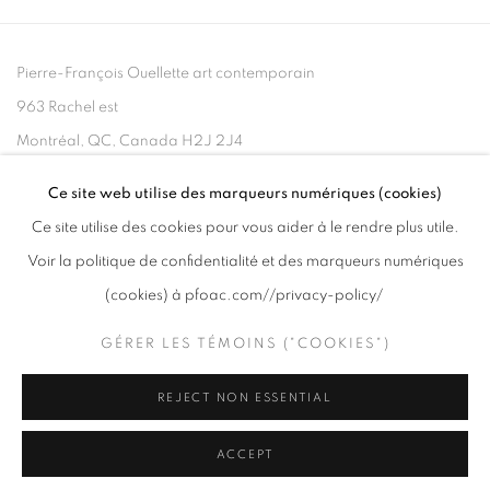
Pierre-François Ouellette art contemporain
963 Rachel est
Montréal, QC, Canada H2J 2J4
Ce site web utilise des marqueurs numériques (cookies)
+1 (514) 395-6032
Ce site utilise des cookies pour vous aider à le rendre plus utile.
info@pfoac.com
Voir la politique de confidentialité et des marqueurs numériques
(cookies) à pfoac.com//privacy-policy/
GÉRER LES TÉMOINS ("COOKIES")
PRIVACY POLICY
REJECT NON ESSENTIAL
GÉRER LES TÉMOINS ("COOKIES")
COPYRIGHT © 2020 PFOAC
SITE BY ARTLOGIC
ACCEPT