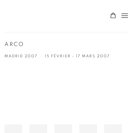
ARCO
MADRID 2007
15 FÉVRIER - 17 MARS 2007
Open a larger version of the following image in a popup: