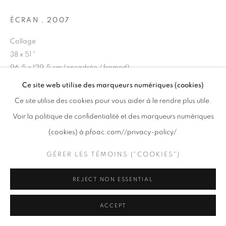
ÉCRAN
,
2007
Collage
PRIVACY POLICY
GÉRER LES TÉMOINS ("COOKIES")
38 x 51 "
COPYRIGHT © 2020 PFOAC
SITE BY ARTLOGIC
96.5 x 129.5 cm (encadrée / framed)
Ce site web utilise des marqueurs numériques (cookies)
Copyright The Artist
Ce site utilise des cookies pour vous aider à le rendre plus utile.
$ 7,500 (ENCADRÉE / FRAMED)
Voir la politique de confidentialité et des marqueurs numériques
(cookies) à pfoac.com//privacy-policy/
DEMANDE DE RENSEIGNEMENTS
GÉRER LES TÉMOINS ("COOKIES")
VOIR SUR UN MUR
REJECT NON ESSENTIAL
Les oeuvres de la série «Écran» sont réalisées à partir d’imprimés
du quotidien - cahiers de papier à dessin, revues d’art Artforum,
ACCEPT
affiches, mangas, cahiers à colorier, annuaires Pages jaunes...