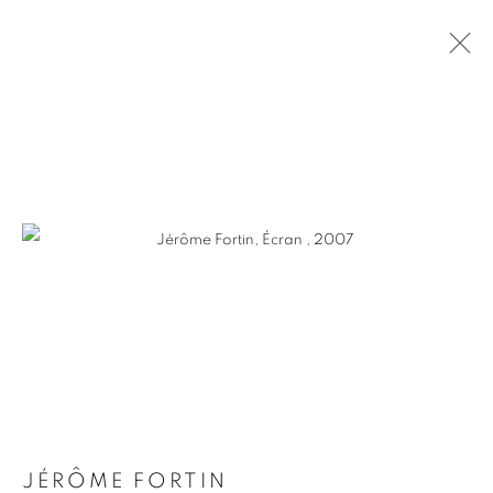
CLIN D'OEIL À PLURAL 2026
Pierre-François Ouellette art contemporain
963 Rachel est
Montréal, QC, Canada H2J 2J4
+1 (514) 395-6032
info@pfoac.com
JÉRÔME FORTIN