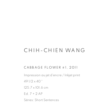
CHIH-CHIEN WANG
CLIN D'OEIL À PLURAL 202
CABBAGE FLOWER #1
,
2011
Impression au jet d'encre / Inkjet print
49 1/2 x 40 "
125.7 x 101.6 cm
Ed. 7 + 2 AP
Séries:
Short Sentences
Pierre-François Ouellette art contemporain
+1 (514) 3