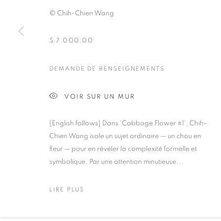
963 Rachel est
info@pfoa
© Chih-Chien Wang
Montréal, QC, Canada H2J 2J4
$ 7,000.00
PRIVACY POLICY
GÉRER LES TÉMOINS ("COOKIES")
DEMANDE DE RENSEIGNEMENTS
COPYRIGHT © 2020 PFOAC
SITE BY ARTLOGIC
VOIR SUR UN MUR
[English follows] Dans 'Cabbage Flower #1', Chih-
Chien Wang isole un sujet ordinaire — un chou en
fleur — pour en révéler la complexité formelle et
symbolique. Par une attention minutieuse...
LIRE PLUS