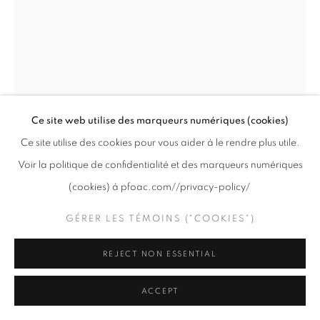
PRIVACY POLICY
GÉRER LES TÉMOINS ("COOKIES")
COPYRIGHT © 2020 PFOAC
SITE BY ARTLOGIC
Ce site web utilise des marqueurs numériques (cookies)
Ce site utilise des cookies pour vous aider à le rendre plus utile.
JAMES LEE CHIAHAN & BRYAN
Voir la politique de confidentialité et des marqueurs numériques
BEYUNG
(cookies) à pfoac.com//privacy-policy/
TAKE OFF YOUR SHOES
,
2026
GÉRER LES TÉMOINS ("COOKIES")
Fusain, conté sur toile brute / Charcoal, conté on raw canvas
REJECT NON ESSENTIAL
47 x 33 "
119.4 x 83.8 cm
ACCEPT
(image)