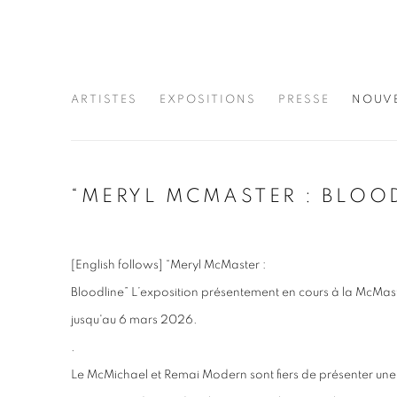
ARTISTES
EXPOSITIONS
PRESSE
NOUV
“MERYL MCMASTER : BLOO
[English follows] “Meryl McMaster :
Bloodline” L’exposition présentement en cours à la McMa
jusqu'au 6 mars 2026.
.
Le McMichael et Remai Modern sont fiers de présenter un