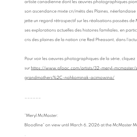
artiste canadienne dont les œuvres photographiques pionn
son ascendance mixte cri/métis des Plaines, néerlandaise 
jette un regard rétrospectif sur les réalisations passées d
ses explorations actuelles des histoires familiales, en parti
cris des plaines de la nation crie Red Pheasant, dans l'ac
Pour voir les oeuvres photographiques de la série, cliquez
sur
https://www.pfoac.com/artists/32-meryl-mcmaster/se
grandmothers%2C-nohkominak-acimowina/
______
“Meryl McMaster:
Bloodline” on view until March 6, 2026 at the McMaster M
.