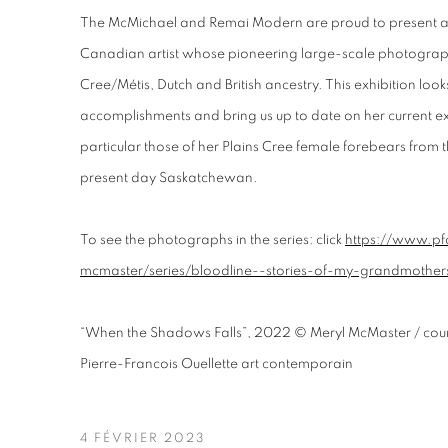
The McMichael and Remai Modern are proud to present a s
Canadian artist whose pioneering large-scale photographi
Cree/Métis, Dutch and British ancestry. This exhibition loo
accomplishments and bring us up to date on her current expl
particular those of her Plains Cree female forebears from
present day Saskatchewan.
To see the photographs in the series: click
https://www.pf
mcmaster/series/bloodline--stories-of-my-grandmoth
“When the Shadows Falls”, 2022 © Meryl McMaster / cour
Pierre-Francois Ouellette art contemporain
4 FÉVRIER 2023