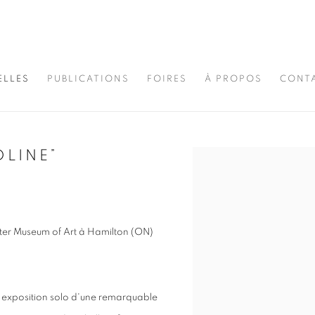
ELLES
PUBLICATIONS
FOIRES
À PROPOS
CONT
DLINE”
Open a larger version of t
ster Museum of Art à Hamilton (ON)
e exposition solo d'une remarquable