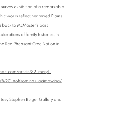
urvey exhibition of a remarkable
c works reflect her mixed Plains
ks back to McMaster's past
orations of family histories, in
 the Red Pheasant Cree Nation in
oac.com/artists/32-meryl-
ers%2C-nohkominak-acimowina/
tesy Stephen Bulger Gallery and