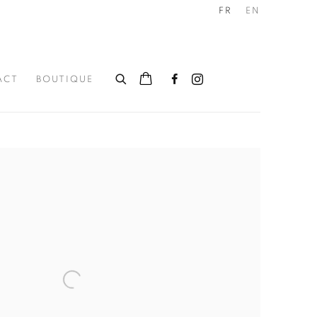
FR
EN
ACT
BOUTIQUE
he following image in a popup: