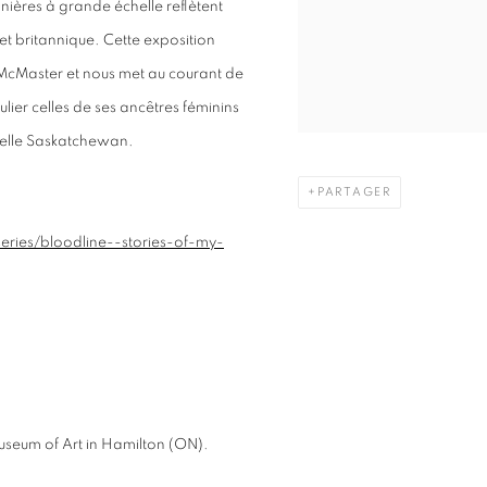
ières à grande échelle reflètent
et britannique. Cette exposition
e McMaster et nous met au courant de
culier celles de ses ancêtres féminins
tuelle Saskatchewan.
PARTAGER
ries/bloodline--stories-of-my-
useum of Art in Hamilton (ON).