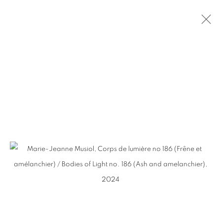
1000$ ET MOINS / $1000 AND
UNDER
Pierre-François Ouellette art contemporain
963 Rachel est
Montréal, QC, Canada H2J 2J4
+1 (514) 395-6032
info@pfoac.com