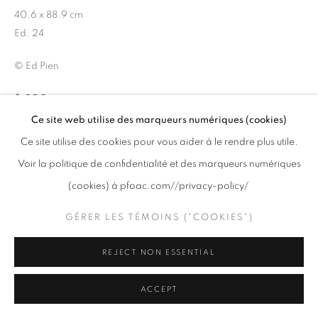
40.6 x 88.9 cm
Ed. 24
© Ed Pien
PRIVACY POLICY
GÉRER LES TÉMOINS ("COOKIES")
$ 950
COPYRIGHT © 2020 PFOAC
SITE BY ARTLOGIC
Ce site web utilise des marqueurs numériques (cookies)
Ce site utilise des cookies pour vous aider à le rendre plus utile.
AJOUTER AU PANIER
Voir la politique de confidentialité et des marqueurs numériques
DEMANDE DE RENSEIGNEMENTS
(cookies) à pfoac.com//privacy-policy/
GÉRER LES TÉMOINS ("COOKIES")
VOIR SUR UN MUR
REJECT NON ESSENTIAL
PARTAGER
ACCEPT