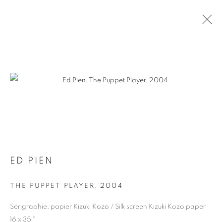
1000$ ET MOINS / $1000 AND
UNDER
Pierre-François Ouellette art contemporain
963 Rachel est
Montréal, QC, Canada H2J 2J4
ED PIEN
+1 (514) 395-6032
THE PUPPET PLAYER
,
2004
info@pfoac.com
Sérigraphie, papier Kizuki Kozo / Silk screen Kizuki Kozo paper
16 x 35 "