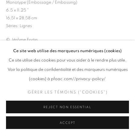
Monotype (Embossage / Embossing)
6.5 x 11.25 "
16,51 x 28,58 cm
Séries:
Lignes
PRIVACY POLICY
GÉRER LES TÉMOINS ("COOKIES")
© Jérôme Fortin
COPYRIGHT © 2020 PFOAC
SITE BY ARTLOGIC
Ce site web utilise des marqueurs numériques (cookies)
$ 400
Ce site utilise des cookies pour vous aider à le rendre plus utile.
Voir la politique de confidentialité et des marqueurs numériques
AJOUTER AU PANIER
(cookies) à pfoac.com//privacy-policy/
DEMANDE DE RENSEIGNEMENTS
GÉRER LES TÉMOINS ("COOKIES")
VOIR SUR UN MUR
REJECT NON ESSENTIAL
ACCEPT
PARTAGER