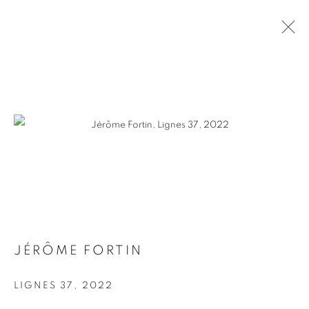
1000$ ET MOINS / $1000 AND
UNDER
Pierre-François Ouellette art contemporain
963 Rachel est
Montréal, QC, Canada H2J 2J4
JÉRÔME FORTIN
+1 (514) 395-6032
info@pfoac.com
LIGNES 37
,
2022